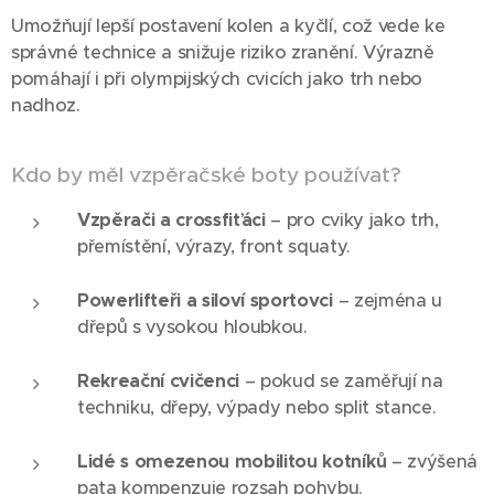
Umožňují lepší postavení kolen a kyčlí, což vede ke
správné technice a snižuje riziko zranění. Výrazně
pomáhají i při olympijských cvicích jako trh nebo
nadhoz.
Kdo by měl vzpěračské boty používat?
Vzpěrači a crossfiťáci
– pro cviky jako trh,
přemístění, výrazy, front squaty.
Powerlifteři a siloví sportovci
– zejména u
dřepů s vysokou hloubkou.
Rekreační cvičenci
– pokud se zaměřují na
techniku, dřepy, výpady nebo split stance.
Lidé s omezenou mobilitou kotníků
– zvýšená
pata kompenzuje rozsah pohybu.