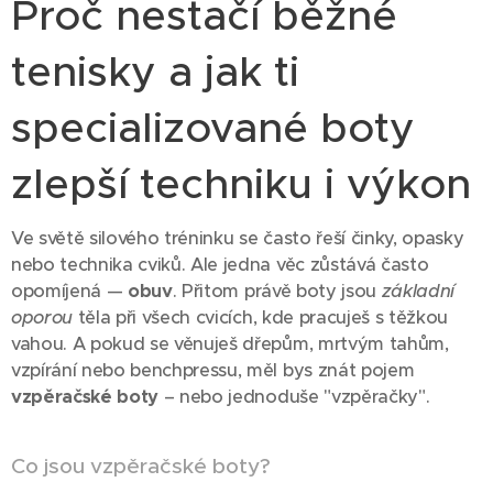
Proč nestačí běžné
tenisky a jak ti
specializované boty
zlepší techniku i výkon
Ve světě silového tréninku se často řeší činky, opasky
nebo technika cviků. Ale jedna věc zůstává často
opomíjená —
obuv
. Přitom právě boty jsou
základní
oporou
těla při všech cvicích, kde pracuješ s těžkou
vahou. A pokud se věnuješ dřepům, mrtvým tahům,
vzpírání nebo benchpressu, měl bys znát pojem
vzpěračské boty
– nebo jednoduše "vzpěračky".
Co jsou vzpěračské boty?