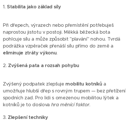
1.
Stabilita jako základ síly
Při dřepech, výrazech nebo přemístění potřebuješ
naprostou jistotu v postoji. Měkká běžecká bota
pohlcuje sílu a může způsobit "plavání" nohou. Tvrdá
podrážka vzpěraček přenáší sílu přímo do země a
eliminuje ztráty výkonu
.
2.
Zvýšená pata a rozsah pohybu
Zvýšený podpatek zlepšuje
mobilitu kotníků
a
umožňuje hlubší dřep s rovným trupem — bez přetížení
spodních zad. Pro lidi s omezenou mobilitou lýtek a
kotníků je to doslova
hra měnící faktor
.
3.
Zlepšení techniky