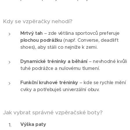
Kdy se vzpěračky nehodí?
Mrtvý tah
– zde většina sportovců preferuje
plochou podrážku
(např. Converse, deadlift
shoes), aby stáli co nejníže k zemi.
Dynamické tréninky a běhání
– nevhodné kvůli
tuhé podrážce a nulovému tlumení.
Funkční kruhové tréninky
– kde se rychle mění
cviky a potřebuješ univerzální obuv.
Jak vybrat správné vzpěračské boty?
Výška paty