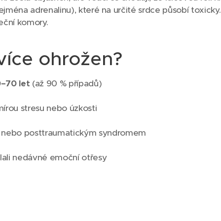
ejména adrenalinu), které na určité srdce působí toxick
deční komory.
více ohrožen?
–70 let
(až 90 % případů)
írou stresu nebo úzkosti
í nebo posttraumatickým syndromem
ělali nedávné emoční otřesy