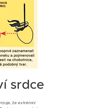
í srdce
vrzuje, že extrémní