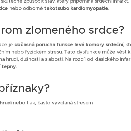
skutečně způsobit stav, který připomíná srdeční infarkt.
dce
nebo odborně
takotsubo kardiomyopatie
.
drom zlomeného srdce?
dce je
dočasná porucha funkce levé komory srdeční
, k
čním nebo fyzickém stresu. Tato dysfunkce může vést
na hrudi, dušnosti a slabosti. Na rozdíl od klasického infar
 tepny
.
příznaky?
hrudi
nebo tlak, často vyvolaná stresem