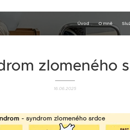
Úvod
O mně
Slu
drom zlomeného s
16.06.2025