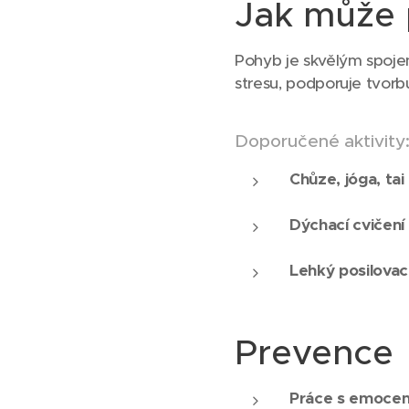
Jak může 
Pohyb je skvělým spoj
stresu, podporuje tvorbu
Doporučené aktivity
Chůze, jóga, tai 
Dýchací cvičení
Lehký posilovací
Prevence
Práce s emoce