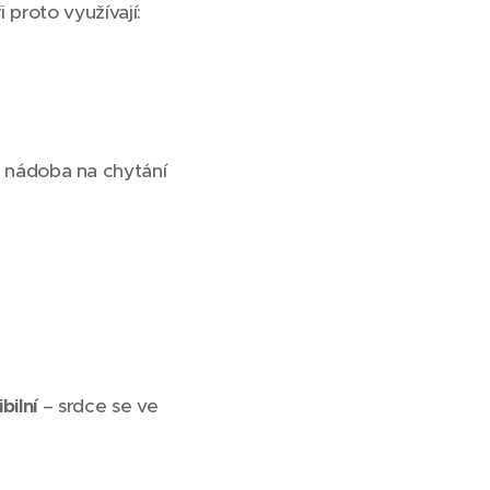
 proto využívají:
á nádoba na chytání
bilní
– srdce se ve