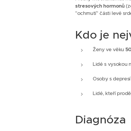
stresových hormonů
(z
"ochrnutí" části levé sr
Kdo je nej
Ženy ve věku
50
Lidé s vysokou m
Osoby s depres
Lidé, kteří prod
Diagnóza