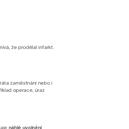
vá, že prodělal infarkt.
tráta zaměstnání nebo i
íklad operace, úraz
raje
náhlé uvolnění