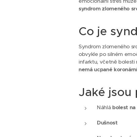
emocionální stres může 
syndrom zlomeného sr
Co je syn
Syndrom zlomeného sr
obvykle po silném emo
infarktu, včetně bolesti 
nemá ucpané koronární
Jaké jsou 
Náhlá
bolest na 
Dušnost