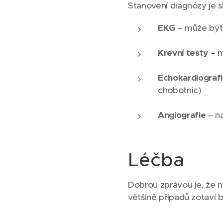
Stanovení diagnózy je sl
EKG
– může být
Krevní testy
– m
Echokardiograf
chobotnic)
Angiografie
– na
Léčba
Dobrou zprávou je, že na
většině případů zotaví 