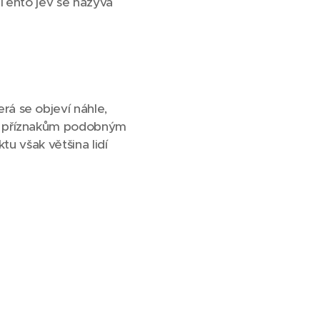
 Tento jev se nazývá
terá se objeví náhle,
 k příznakům podobným
ktu však většina lidí