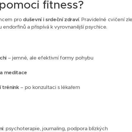
pomoci fitness?
encem pro
duševní i srdeční zdraví
. Pravidelné cvičení zl
 endorfinů a přispívá k vyrovnanější psychice.
:
chi
– jemné, ale efektivní formy pohybu
 a meditace
 trénink
– po konzultaci s lékařem
mi
: psychoterapie, journaling, podpora blízkých