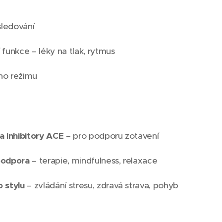
sledování
funkce – léky na tlak, rytmus
ého režimu
a inhibitory ACE
– pro podporu zotavení
podpora
– terapie, mindfulness, relaxace
 stylu
– zvládání stresu, zdravá strava, pohyb