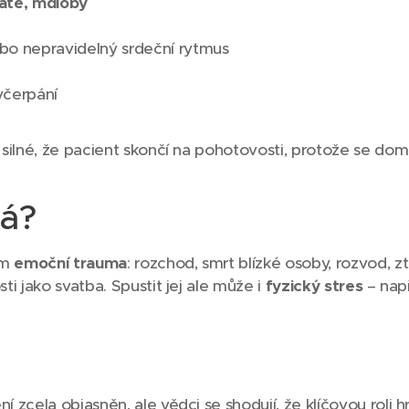
atě, mdloby
o nepravidelný srdeční rytmus
yčerpání
ilné, že pacient skončí na pohotovosti, protože se domní
ká?
em
emoční trauma
: rozchod, smrt blízké osoby, rozvod, z
i jako svatba. Spustit jej ale může i
fyzický stres
– např
 zcela objasněn, ale vědci se shodují, že klíčovou roli h