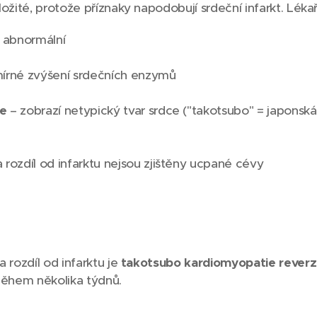
ožité, protože příznaky napodobují srdeční infarkt. Lékaři
 abnormální
írné zvýšení srdečních enzymů
ie
– zobrazí netypický tvar srdce ("takotsubo" = japonsk
 rozdíl od infarktu nejsou zjištěny ucpané cévy
 rozdíl od infarktu je
takotsubo kardiomyopatie reverzi
během několika týdnů.