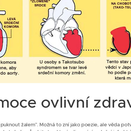
oce ovlivní zdrav
 puknout žalem". Možná to zní jako poezie, ale věda pot