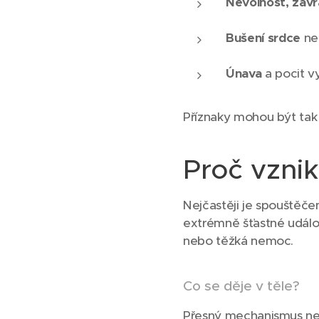
Nevolnost, závr
Bušení srdce
neb
Únava
a pocit v
Příznaky mohou být tak s
Proč vzni
Nejčastěji je spouštěč
extrémně šťastné událost
nebo těžká nemoc.
Co se děje v těle?
Přesný mechanismus není