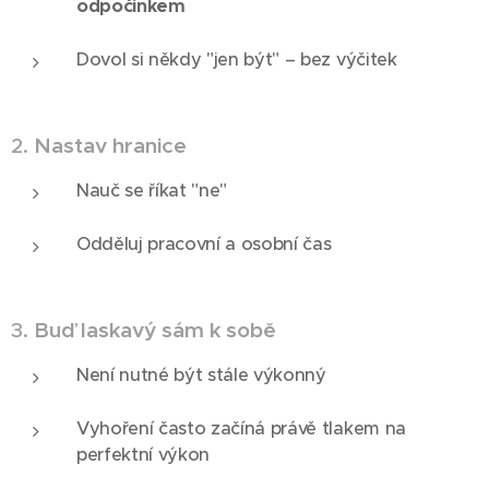
odpočinkem
Dovol si někdy "jen být" – bez výčitek
2.
Nastav hranice
Nauč se říkat "ne"
Odděluj pracovní a osobní čas
3.
Buď laskavý sám k sobě
Není nutné být stále výkonný
Vyhoření často začíná právě tlakem na
perfektní výkon