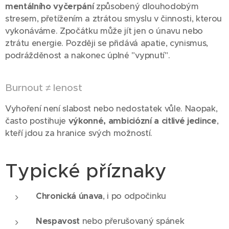
mentálního vyčerpání
způsobený dlouhodobým
stresem, přetížením a ztrátou smyslu v činnosti, kterou
vykonáváme. Zpočátku může jít jen o únavu nebo
ztrátu energie. Později se přidává apatie, cynismus,
podrážděnost a nakonec úplné "vypnutí".
Burnout ≠ lenost
Vyhoření není slabost nebo nedostatek vůle. Naopak,
často postihuje
výkonné, ambiciózní a citlivé jedince
,
kteří jdou za hranice svých možností.
Typické příznaky
Chronická únava
, i po odpočinku
Nespavost
nebo přerušovaný spánek