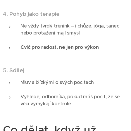
4.
Pohyb jako terapie
Ne vždy tvrdý trénink – i chůze, jóga, tanec
nebo protažení mají smysl
Cvič pro radost, ne jen pro výkon
5.
Sdílej
Mluv s blízkými o svých pocitech
Vyhledej odborníka, pokud máš pocit, že se
věci vymykají kontrole
Co dělat, když už