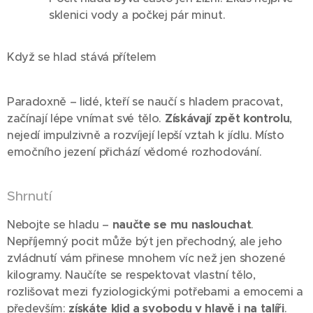
sklenici vody a počkej pár minut.
Když se hlad stává přítelem
Paradoxně – lidé, kteří se naučí s hladem pracovat,
začínají lépe vnímat své tělo.
Získávají zpět kontrolu
,
nejedí impulzivně a rozvíjejí lepší vztah k jídlu. Místo
emočního jezení přichází vědomé rozhodování.
Shrnutí
Nebojte se hladu –
naučte se mu naslouchat
.
Nepříjemný pocit může být jen přechodný, ale jeho
zvládnutí vám přinese mnohem víc než jen shozené
kilogramy. Naučíte se respektovat vlastní tělo,
rozlišovat mezi fyziologickými potřebami a emocemi a
především:
získáte klid a svobodu v hlavě i na talíři
.