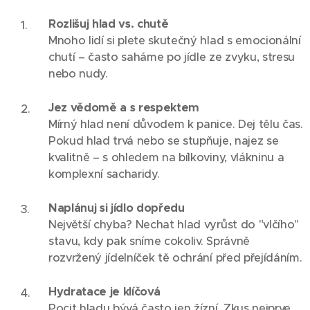
Rozlišuj hlad vs. chutě
Mnoho lidí si plete skutečný hlad s emocionální
chutí – často saháme po jídle ze zvyku, stresu
nebo nudy.
Jez vědomě a s respektem
Mírný hlad není důvodem k panice. Dej tělu čas.
Pokud hlad trvá nebo se stupňuje, najez se
kvalitně – s ohledem na bílkoviny, vlákninu a
komplexní sacharidy.
Naplánuj si jídlo dopředu
Největší chyba? Nechat hlad vyrůst do "vlčího"
stavu, kdy pak sníme cokoliv. Správně
rozvržený jídelníček tě ochrání před přejídáním.
Hydratace je klíčová
Pocit hladu bývá často jen žízní. Zkus nejprve