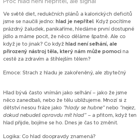
Proč hlad není nepřítel, ale signál
Ve světě diet, redukčních plánů a kalorických deficitů
jsme se naučili jedno:
hlad je nepřítel
. Když pocítíme
prázdný žaludek, panikaříme, hledáme první dostupné
jídlo a máme pocit, že něco děláme špatně. Ale co
když je to jinak? Co když
hlad není selhání, ale
přirozený nástroj těla, který nám může pomoci
na
cestě za zdravím a štíhlejším tělem?
Emoce: Strach z hladu je zakořeněný, ale zbytečný
Hlad bývá často vnímán jako selhání – jako že jsme
něco zanedbali, nebo že tělu ubližujeme. Mnozí si z
dětství nesou fráze jako
"hlady se hubne"
nebo
"nejez,
dokud nebudeš opravdu mít hlad"
– a přitom, když ten
hlad přijde, bojíme se ho. Dnes je čas to změnit.
Logika: Co hlad doopravdy znamená?