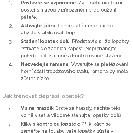
Postavte se vzpřímeně
: Zaujměte neutrální
postoj s hlavou v přirozeném prodloužení
páteře.
Aktivujte jádro
: Lehce zatáhněte břicho,
abyste stabilizovali trup.
Stažení lopatek dolů
: Představte si, že lopatky
"strkáte do zadních kapes". Nepřehánějte
pohyb – cíl je jemné a kontrolované stažení.
Nezvedejte ramena
: Vyvarujte se přetěžování
horní části trapézového svalu, ramena by měla
zůstat nízko.
Jak trénovat depresi lopatek?
Vis na hrazdě
: Držte se hrazdy, nechte tělo
volně viset a vědomě stahujte lopatky dolů.
Kliky s kontrolou lopatek
: Při klikách se
zaměřte na to, aby vaše lopatky zůstaly