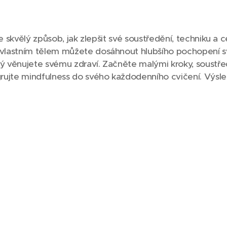
je skvělý způsob, jak zlepšit své soustředění, techniku a 
lastním tělem můžete dosáhnout hlubšího pochopení své
rý věnujete svému zdraví. Začněte malými kroky, soustř
rujte mindfulness do svého každodenního cvičení. Výsl