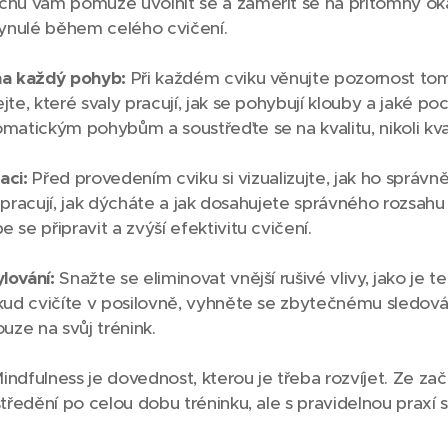
hů vám pomůže uvolnit se a zaměřit se na přítomný ok
lynulé během celého cvičení.
na každý pohyb:
Při každém cviku věnujte pozornost tomu
te, které svaly pracují, jak se pohybují klouby a jaké poc
atickým pohybům a soustřeďte se na kvalitu, nikoli kva
aci:
Před provedením cviku si vizualizujte, jak ho správn
ly pracují, jak dýcháte a jak dosahujete správného rozsah
se připravit a zvýší efektivitu cvičení.
lování:
Snažte se eliminovat vnější rušivé vlivy, jako je t
kud cvičíte v posilovně, vyhněte se zbytečnému sledován
uze na svůj trénink.
indfulness je dovednost, kterou je třeba rozvíjet. Ze z
tředění po celou dobu tréninku, ale s pravidelnou praxí se