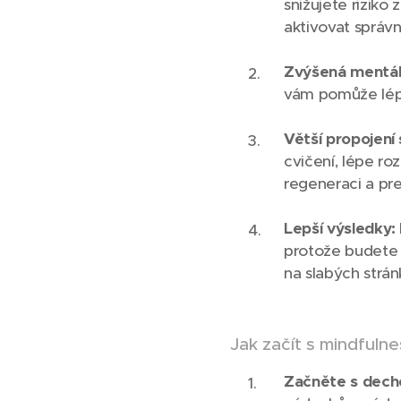
snižujete riziko
aktivovat správn
Zvýšená mentáln
vám pomůže lépe
Větší propojení 
cvičení, lépe r
regeneraci a pre
Lepší výsledky:
protože budete 
na slabých strán
Jak začít s mindfulne
Začněte s dec