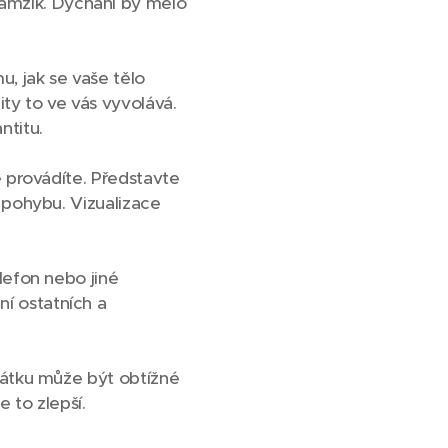
amžik. Dýchání by mělo
, jak se vaše tělo
ity to ve vás vyvolává.
ntitu.
ě provádíte. Představte
u pohybu. Vizualizace
elefon nebo jiné
í ostatních a
ačátku může být obtížné
 to zlepší.