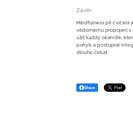
Závěr
Mindfulness při cvičení 
vědomému propojení s v
užít každý okamžik, kte
pohyb a postupně integ
dlouho čekat.
Share