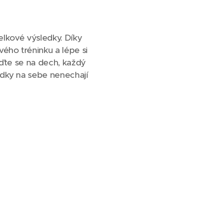
celkové výsledky. Díky
ho tréninku a lépe si
eďte se na dech, každý
edky na sebe nenechají