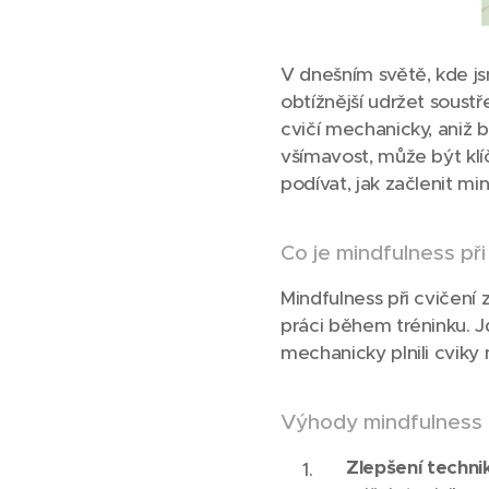
V dnešním světě, kde js
obtížnější udržet soustř
cvičí mechanicky, aniž b
všímavost, může být klí
podívat, jak začlenit min
Co je mindfulness při
Mindfulness při cvičen
práci během tréninku. Jd
mechanicky plnili cviky
Výhody mindfulness p
Zlepšení techni