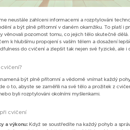
me neustále zahlceni informacemi a rozptylováni technol
edění a být plně přítomní v daném okamžiku. To platí i pr
y věnovali pozornost tomu, co jejich tělo skutečně dělá.
čem k hlubšímu propojení s vaším tělem a dosažení lepš
dfulness do cvičení a zlepšit tak nejen své fyzické, ale i 
 cvičení?
í znamená být plně přítomní a vědomě vnímat každý poh
e o to, abyste se zaměřili na své tělo a prožitek z cviče
 nebo byli rozptylováni okolními myšlenkami.
ři cvičení
ky a výkonu:
Když se soustředíte na každý pohyb a sprá