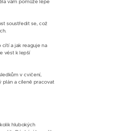
a těla vám pomůže lépe
st soustředit se, což
ch.
ítí a jak reaguje na
 vést k lepší
sledkům v cvičení,
 plán a cíleně pracovat
kolik hlubokých