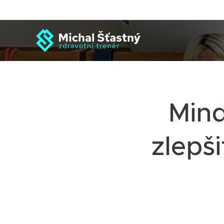
Mind
zlepš