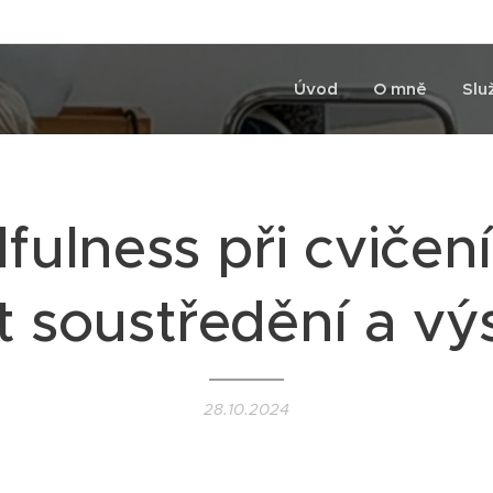
Úvod
O mně
Slu
fulness při cvičení
it soustředění a vý
28.10.2024