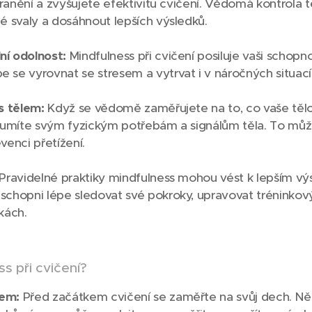
 zranění a zvyšujete efektivitu cvičení. Vědomá kontrol
é svaly a dosáhnout lepších výsledků.
í odolnost:
Mindfulness při cvičení posiluje vaši schopno
 se vyrovnat se stresem a vytrvat i v náročných situací
s tělem:
Když se vědomě zaměřujete na to, co vaše tělo c
ozumíte svým fyzickým potřebám a signálům těla. To může
venci přetížení.
Pravidelné praktiky mindfulness mohou vést k lepším vý
schopni lépe sledovat své pokroky, upravovat tréninkový
kách.
ss při cvičení?
hem:
Před začátkem cvičení se zaměřte na svůj dech. Ně