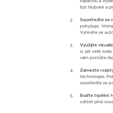
nádechů a výdec
být hluboké a p
Soustřeďte se 
pohybuje. Vnímej
Vyhněte se autom
Využijte vizualiz
si, jak vaše sva
vám pomůže lépe 
Zamezte rozpty
technologie. Po
soustřeďte se po
Buďte trpěliví:
M
udržet plné sous