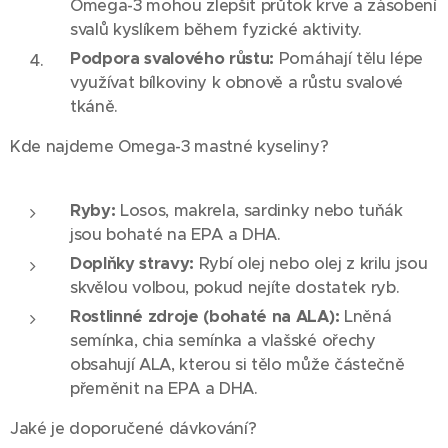
Omega-3 mohou zlepšit průtok krve a zásobení
svalů kyslíkem během fyzické aktivity.
Podpora svalového růstu:
Pomáhají tělu lépe
využívat bílkoviny k obnově a růstu svalové
tkáně.
Kde najdeme Omega-3 mastné kyseliny?
Ryby:
Losos, makrela, sardinky nebo tuňák
jsou bohaté na EPA a DHA.
Doplňky stravy:
Rybí olej nebo olej z krilu jsou
skvělou volbou, pokud nejíte dostatek ryb.
Rostlinné zdroje (bohaté na ALA):
Lněná
semínka, chia semínka a vlašské ořechy
obsahují ALA, kterou si tělo může částečně
přeměnit na EPA a DHA.
Jaké je doporučené dávkování?