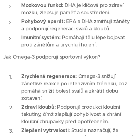
Mozkovou funkci:
DHA je klíčová pro zdraví
mozku, zlepšuje paměť a soustředění.
Pohybový aparát:
EPA a DHA zmírňují záněty
a podporují regeneraci svalů a kloubů.
Imunitní systém:
Pomáhají tělu lépe bojovat
proti zánětům a urychlují hojení.
Jak Omega-3 podporují sportovní výkon?
Zrychlená regenerace:
Omega-3 snižují
zánětlivé reakce po intenzivním tréninku, což
pomáhá snížit bolest svalů a zkrátit dobu
zotavení.
Zdraví kloubů:
Podporují produkci kloubní
tekutiny, čímž zlepšují pohyblivost a chrání
kloubní chrupavky před opotřebením.
Zlepšení vytrvalosti:
Studie naznačují, že