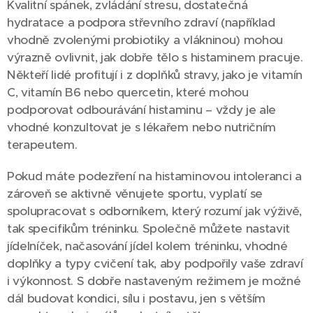
Kvalitní spánek, zvládání stresu, dostatečná
hydratace a podpora střevního zdraví (například
vhodně zvolenými probiotiky a vlákninou) mohou
výrazně ovlivnit, jak dobře tělo s histaminem pracuje.
Někteří lidé profitují i z doplňků stravy, jako je vitamín
C, vitamín B6 nebo quercetin, které mohou
podporovat odbourávání histaminu – vždy je ale
vhodné konzultovat je s lékařem nebo nutričním
terapeutem.
Pokud máte podezření na histaminovou intoleranci a
zároveň se aktivně věnujete sportu, vyplatí se
spolupracovat s odborníkem, který rozumí jak výživě,
tak specifikům tréninku. Společně můžete nastavit
jídelníček, načasování jídel kolem tréninku, vhodné
doplňky a typy cvičení tak, aby podpořily vaše zdraví
i výkonnost. S dobře nastaveným režimem je možné
dál budovat kondici, sílu i postavu, jen s větším