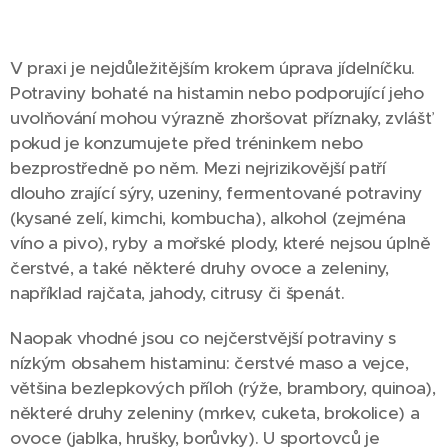
V praxi je nejdůležitějším krokem úprava jídelníčku.
Potraviny bohaté na histamin nebo podporující jeho
uvolňování mohou výrazně zhoršovat příznaky, zvlášť
pokud je konzumujete před tréninkem nebo
bezprostředně po něm. Mezi nejrizikovější patří
dlouho zrající sýry, uzeniny, fermentované potraviny
(kysané zelí, kimchi, kombucha), alkohol (zejména
víno a pivo), ryby a mořské plody, které nejsou úplně
čerstvé, a také některé druhy ovoce a zeleniny,
například rajčata, jahody, citrusy či špenát.
Naopak vhodné jsou co nejčerstvější potraviny s
nízkým obsahem histaminu: čerstvé maso a vejce,
většina bezlepkových příloh (rýže, brambory, quinoa),
některé druhy zeleniny (mrkev, cuketa, brokolice) a
ovoce (jablka, hrušky, borůvky). U sportovců je