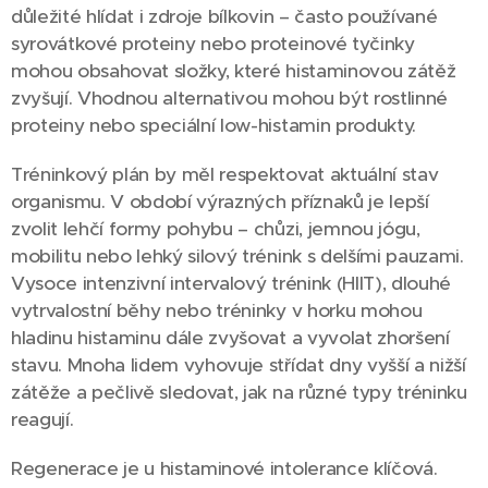
důležité hlídat i zdroje bílkovin – často používané
syrovátkové proteiny nebo proteinové tyčinky
mohou obsahovat složky, které histaminovou zátěž
zvyšují. Vhodnou alternativou mohou být rostlinné
proteiny nebo speciální low-histamin produkty.
Tréninkový plán by měl respektovat aktuální stav
organismu. V období výrazných příznaků je lepší
zvolit lehčí formy pohybu – chůzi, jemnou jógu,
mobilitu nebo lehký silový trénink s delšími pauzami.
Vysoce intenzivní intervalový trénink (HIIT), dlouhé
vytrvalostní běhy nebo tréninky v horku mohou
hladinu histaminu dále zvyšovat a vyvolat zhoršení
stavu. Mnoha lidem vyhovuje střídat dny vyšší a nižší
zátěže a pečlivě sledovat, jak na různé typy tréninku
reagují.
Regenerace je u histaminové intolerance klíčová.