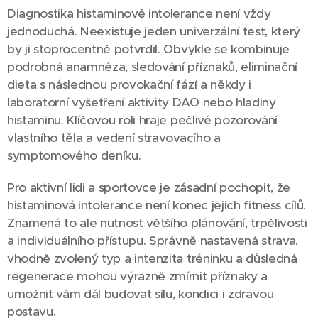
Diagnostika histaminové intolerance není vždy
jednoduchá. Neexistuje jeden univerzální test, který
by ji stoprocentně potvrdil. Obvykle se kombinuje
podrobná anamnéza, sledování příznaků, eliminační
dieta s následnou provokační fází a někdy i
laboratorní vyšetření aktivity DAO nebo hladiny
histaminu. Klíčovou roli hraje pečlivé pozorování
vlastního těla a vedení stravovacího a
symptomového deníku.
Pro aktivní lidi a sportovce je zásadní pochopit, že
histaminová intolerance není konec jejich fitness cílů.
Znamená to ale nutnost většího plánování, trpělivosti
a individuálního přístupu. Správně nastavená strava,
vhodně zvolený typ a intenzita tréninku a důsledná
regenerace mohou výrazně zmírnit příznaky a
umožnit vám dál budovat sílu, kondici i zdravou
postavu.