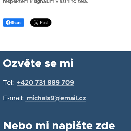
respektem k signálům vlastního těla.
Share
Ozvěte se mi
Tel:
+420 731 889 709
E-mail:
michals9@email.cz
Nebo mi napište zde