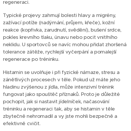
regeneraci.
Typické projevy zahrnují bolesti hlavy a migrény,
zažívací potíže (nadýmání, průjem, křeče), kožní
reakce (kopřivka, zarudnutí, svědění), bušení srdce,
pokles krevního tlaku, únavu nebo pocit vnitřního
neklidu. U sportovců se navíc mohou přidat zhoršená
tolerance zátěže, rychlejší vyčerpání a pomalejší
regenerace po tréninku.
Histamin se uvolňuje i při fyzické námaze, stresu a
zánětlivých procesech v těle. Pokud už máte jeho
hladinu zvýšenou z jídla, může intenzivní trénink
fungovat jako spouštěč příznaků. Proto je důležité
pochopit, jak si nastavit jídelníček, načasování
tréninku a regeneraci tak, aby se histamin v těle
zbytečně nehromadil a vy jste mohli bezpečně a
efektivně cvičit.