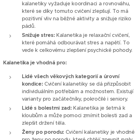
kalanetiky vyžaduje koordinaci a rovnováhu,
které se díky tomuto cvičení zlepšují. To má
pozitivní vliv na běžné aktivity a snižuje riziko
pádů.
Snižuje stres:
Kalanetika je relaxační cvičení,
které pomáhá odbourávat stres a napětí. To
vede k celkovému zlepšení psychické pohody.
Kalanetika je vhodná pro:
Lidé všech věkových kategorií a úrovní
kondice:
Cvičení kalanetiky se dá přizpůsobit
individuálním potřebám a možnostem. Existují
varianty pro začátečníky, pokročilé i seniory.
Lidé s bolestmi zad:
Kalanetika je šetrná k
kloubům a může pomoci zmírnit bolesti zad a
zlepšit držení těla.
Ženy po porodu:
Cvičení kalanetiky je vhodné
pro ženy po porodu, které chtějí zpevnit svaly