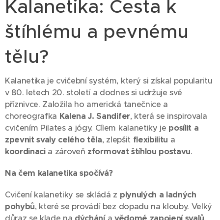
Kalanetika: Cesta k
štíhlému a pevnému
tělu?
Kalanetika je cvičební systém, který si získal popularitu
v 80. letech 20. století a dodnes si udržuje své
příznivce. Založila ho americká tanečnice a
choreografka
Kalena J. Sandifer
, která se inspirovala
cvičením Pilates a jógy. Cílem kalanetiky je
posílit a
zpevnit svaly celého těla
, zlepšit
flexibilitu
a
koordinaci
a zároveň
zformovat štíhlou postavu
.
Na čem kalanetika spočívá?
Cvičení kalanetiky se skládá z
plynulých a ladných
pohybů
, které se provádí bez dopadu na klouby. Velký
důraz se klade na
dýchání
a
vědomé zapojení svalů
.