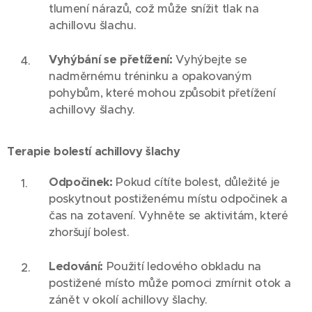
tlumení nárazů, což může snížit tlak na
achillovu šlachu.
Vyhýbání se přetížení:
Vyhýbejte se
nadměrnému tréninku a opakovaným
pohybům, které mohou způsobit přetížení
achillovy šlachy.
Terapie bolestí achillovy šlachy
Odpočinek:
Pokud cítíte bolest, důležité je
poskytnout postiženému místu odpočinek a
čas na zotavení. Vyhněte se aktivitám, které
zhoršují bolest.
Ledování:
Použití ledového obkladu na
postižené místo může pomoci zmírnit otok a
zánět v okolí achillovy šlachy.