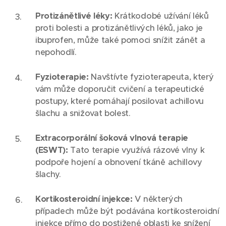
Protizánětlivé léky:
Krátkodobé užívání léků
proti bolesti a protizánětlivých léků, jako je
ibuprofen, může také pomoci snížit zánět a
nepohodlí.
Fyzioterapie:
Navštívte fyzioterapeuta, který
vám může doporučit cvičení a terapeutické
postupy, které pomáhají posilovat achillovu
šlachu a snižovat bolest.
Extracorporální šoková vlnová terapie
(ESWT):
Tato terapie využívá rázové vlny k
podpoře hojení a obnovení tkáně achillovy
šlachy.
Kortikosteroidní injekce:
V některých
případech může být podávána kortikosteroidní
injekce přímo do postižené oblasti ke snížení