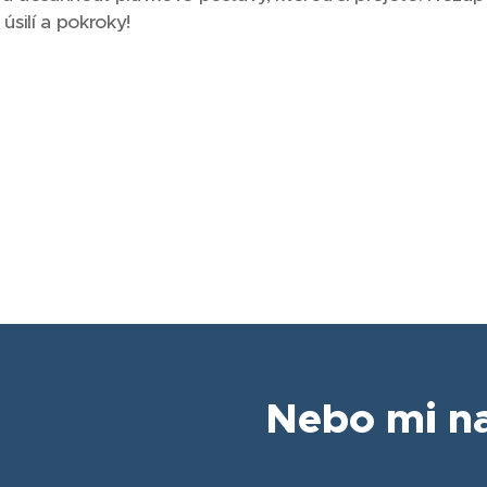
úsilí a pokroky!
Nebo mi na