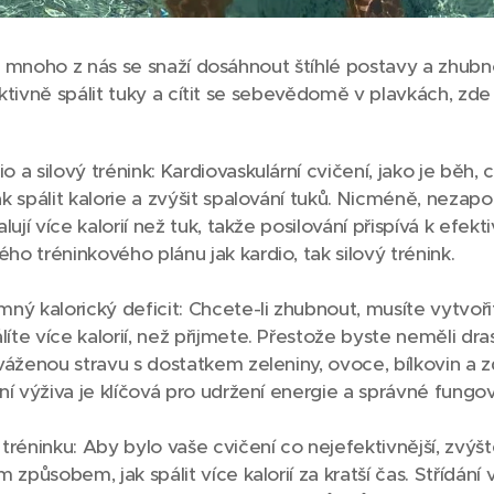
a mnoho z nás se snaží dosáhnout štíhlé postavy a zhub
tivně spálit tuky a cítit se sebevědomě v plavkách, zde 
 a silový trénink: Kardiovaskulární cvičení, jako je běh, c
ak spálit kalorie a zvýšit spalování tuků. Nicméně, nezap
alují více kalorií než tuk, takže posilování přispívá k efek
ho tréninkového plánu jak kardio, tak silový trénink.
mný kalorický deficit: Chcete-li zhubnout, musíte vytvořit
íte více kalorií, než přijmete. Přestože byste neměli dra
yváženou stravu s dostatkem zeleniny, ovoce, bílkovin a 
tní výživa je klíčová pro udržení energie a správné fungov
 tréninku: Aby bylo vaše cvičení co nejefektivnější, zvýšt
m způsobem, jak spálit více kalorií za kratší čas. Střídání v