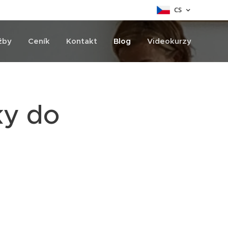
CS
žby
Ceník
Kontakt
Blog
Videokurzy
ky do