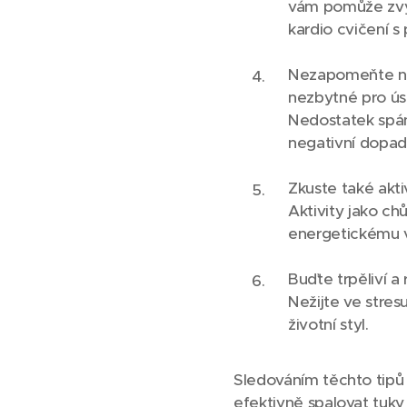
vám pomůže zvýš
kardio cvičení s 
Nezapomeňte na 
nezbytné pro úsp
Nedostatek spán
negativní dopad
Zkuste také akti
Aktivity jako ch
energetickému vý
Buďte trpěliví a 
Nežijte ve stre
životní styl.
Sledováním těchto tipů
efektivně spalovat tuk