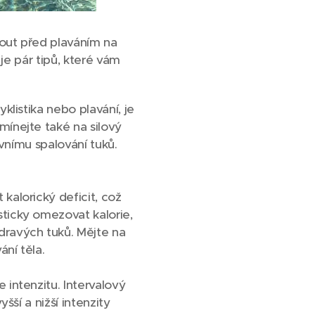
nout před plaváním na
je pár tipů, které vám
yklistika nebo plavání, je
omínejte také na silový
tivnímu spalování tuků.
 kalorický deficit, což
sticky omezovat kalorie,
zdravých tuků. Mějte na
ání těla.
e intenzitu. Intervalový
yšší a nižší intenzity