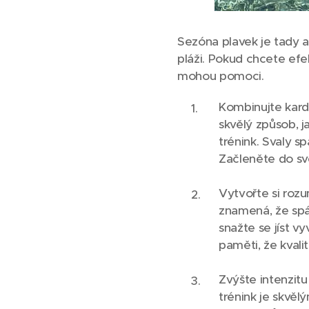
Sezóna plavek je tady 
pláži. Pokud chcete efek
mohou pomoci.
Kombinujte kardio
skvělý způsob, j
trénink. Svaly sp
Začleněte do své
Vytvořte si rozu
znamená, že spál
snažte se jíst v
paměti, že kvali
Zvýšte intenzitu
trénink je skvělý