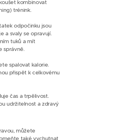
yzkoušet kombinovat
ning) trénink.
tatek odpočinku jsou
 a svaly se opravují.
ním tuků a mít
e správně.
te spalovat kalorie.
ohou přispět k celkovému
uje čas a trpělivost.
u udržitelnost a zdravý
travou, můžete
apomeňte také vychutnat