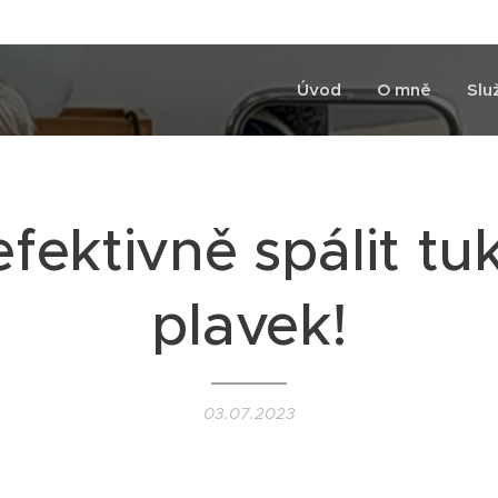
Úvod
O mně
Slu
efektivně spálit tu
plavek!
03.07.2023