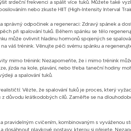
it srdeční frekvenci a spálit více tuků. Můžete také v
posilováním nebo zkuste HIIT (High-Intensity Interval Trai
správný odpočinek a regeneraci: Zdravý spánek a dos
ěch při spalování tuků. Během spánku se tělo regeneruje
ku může ovlivnit hladinu hormonů spojených se spalová
 na váš trénink. Věnujte péči svému spánku a regenerujt
vity mimo trénink: Nezapomeňte, že i mimo trénink může
ůze, jízda na kole, plavání, nebo třeba taneční hodiny m
deji a spalování tuků.
realističtí: Vězte, že spalování tuků je proces, který vyžad
su z důvodu krátkodobých cílů. Zaměřte se na dlouhodobo
 a pravidelným cvičením, kombinovaným s vyváženou s
y a dosáhnout plavkové postavy, kterou si přejete. Nez