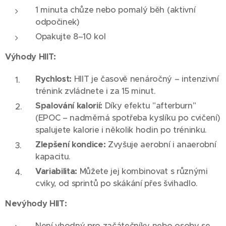
1 minuta chůze nebo pomalý běh (aktivní
odpočinek)
Opakujte 8–10 kol
Výhody HIIT:
Rychlost:
HIIT je časově nenáročný – intenzivní
trénink zvládnete i za 15 minut.
Spalování kalorií:
Díky efektu "afterburn"
(EPOC – nadměrná spotřeba kyslíku po cvičení)
spalujete kalorie i několik hodin po tréninku.
Zlepšení kondice:
Zvyšuje aerobní i anaerobní
kapacitu.
Variabilita:
Můžete jej kombinovat s různými
cviky, od sprintů po skákání přes švihadlo.
Nevýhody HIIT:
Není vhodný pro začátečníky nebo osoby se