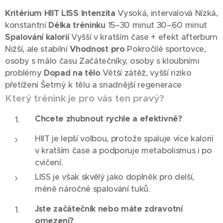
Kritérium
HIIT
LISS
Intenzita
Vysoká, intervalová Nízká,
konstantní
Délka tréninku
15–30 minut 30–60 minut
Spalování kalorií
Vyšší v kratším čase + efekt afterburn
Nižší, ale stabilní
Vhodnost pro
Pokročilé sportovce,
osoby s málo času Začátečníky, osoby s kloubními
problémy
Dopad na tělo
Větší zátěž, vyšší riziko
přetížení Šetrný k tělu a snadnější regenerace
Který trénink je pro vás ten pravý?
Chcete zhubnout rychle a efektivně?
HIIT je lepší volbou, protože spaluje více kalorií
v kratším čase a podporuje metabolismus i po
cvičení.
LISS je však skvělý jako doplněk pro delší,
méně náročné spalování tuků.
Jste začátečník nebo máte zdravotní
omezení?