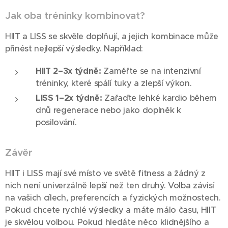
Jak oba tréninky kombinovat?
HIIT a LISS se skvěle doplňují, a jejich kombinace může
přinést nejlepší výsledky. Například:
HIIT 2–3x týdně:
Zaměřte se na intenzivní
tréninky, které spálí tuky a zlepší výkon.
LISS 1–2x týdně:
Zařaďte lehké kardio během
dnů regenerace nebo jako doplněk k
posilování.
Závěr
HIIT i LISS mají své místo ve světě fitness a žádný z
nich není univerzálně lepší než ten druhý. Volba závisí
na vašich cílech, preferencích a fyzických možnostech.
Pokud chcete rychlé výsledky a máte málo času, HIIT
je skvělou volbou. Pokud hledáte něco klidnějšího a