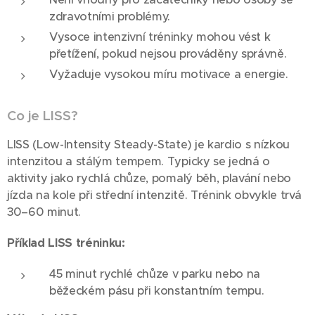
zdravotními problémy.
Vysoce intenzivní tréninky mohou vést k
přetížení, pokud nejsou prováděny správně.
Vyžaduje vysokou míru motivace a energie.
Co je LISS?
LISS (Low-Intensity Steady-State) je kardio s nízkou
intenzitou a stálým tempem. Typicky se jedná o
aktivity jako rychlá chůze, pomalý běh, plavání nebo
jízda na kole při střední intenzitě. Trénink obvykle trvá
30–60 minut.
Příklad LISS tréninku:
45 minut rychlé chůze v parku nebo na
běžeckém pásu při konstantním tempu.