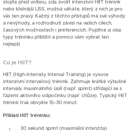
stojíte před volbou, zda zvolit intenzivní HIIT trénink
nebo klidnější LISS, možná váháte, který z nich je pro
vás ten pravý. Každý z těchto přístupů má své výhody
a nevýhody, a rozhodnutí závisí na vašich cílech,
časových možnostech i preferencích. Pojďme si oba
typy tréninku přiblížit a pomoci vám vybrat ten
nejlepší.
Co je HIIT?
HIIT (High-Intensity Interval Training) je vysoce
intenzivní intervalový trénink. Zahrnuje krátké výbušné
intervaly maximálního úsilí (např. sprint) střídající se s
fázemi aktivního odpočinku (např. chůze). Typický HIIT
trénink trvá obvykle 15–30 minut.
Příklad HIIT tréninku:
30 sekund sprint (maximální intenzita)