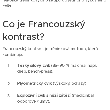
několika tréninkových přístupů do jednoho výbušného
celku.
Co je Francouzský
kontrast?
Francouzský kontrast je tréninková metoda, která
kombinuje:
Těžký silový cvik
(85–90 % maxima, např.
dřep, bench-press),
Plyometrický cvik
(výskoky, odrazy),
Explozivní cvik s nižší zátěží
(medicinbal,
odporové gumy),