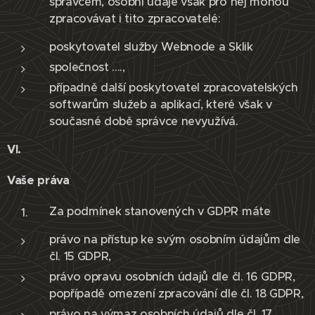
správcem, osobní údaje však pro něj mohou
zpracovávat i tito zpracovatelé:
poskytovatel služby Webnode a Sklik
společnost ....,
případně další poskytovatel zpracovatelských
softwarům služeb a aplikací, které však v
současné době správce nevyužívá.
VI.
Vaše práva
Za podmínek stanovených v GDPR máte
právo na přístup ke svým osobním údajům dle
čl. 15 GDPR,
právo opravu osobních údajů dle čl. 16 GDPR,
popřípadě omezení zpracování dle čl. 18 GDPR,
právo na výmaz osobních údajů dle čl. 17