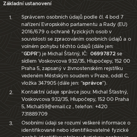
Základní ustanovení
Správcem osobních údajů podle čl. 4 bod 7
nařízení Evropského parlamentu a Rady (EU)
2016/679 o ochraně fyzických osob v
souvislosti se zpracováním osobních údajů a o
volném pohybu těchto údajů (dále jen:
"
GDPR
") je Michal Šťatný, IČ:
06997872
se
sídlem Voskovcova 932/35, Hlupočepy, 152 00
Praha 5, zapsaný v živnostenském rejstříku
vedeném Městským soudem v Praze, oddíl C,
vložka 347905 (dále jen: "
správce
").
Kontaktní údaje správce jsou: Michal Šťastný,
Voskovcova 932/35, Hlupočepy, 152 00 Praha
5, MichalS9@email.cz , telefon: +420
731889709
Osobními údaji se rozumí veškeré informace o
identifikované nebo identifikovatelné fyzické