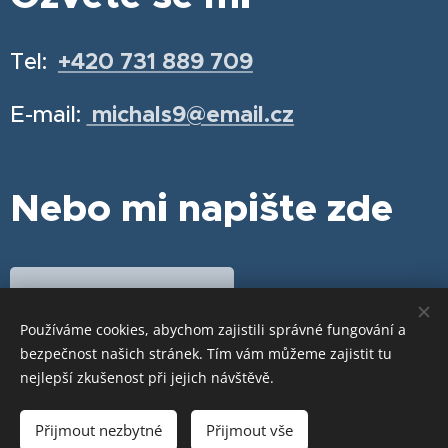
Tel:
+420 731 889 709
E-mail:
michals9@email.cz
Nebo mi napište zde
Chci se objednat
Používáme cookies, abychom zajistili správné fungování a
bezpečnost našich stránek. Tím vám můžeme zajistit tu
nejlepší zkušenost při jejich návštěvě.
Cookies
Jazyky
Přijmout nezbytné
Přijmout vše
Čeština
English