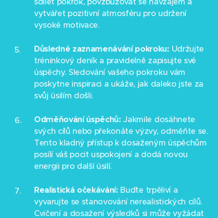
sdílet pokrok, povzbuzovat se navzájem a
vytvářet pozitivní atmosféru pro udržení
vysoké motivace.
Důsledné zaznamenávání pokroku:
Udržujte
tréninkový deník a pravidelně zapisujte své
úspěchy. Sledování vašeho pokroku vám
poskytne inspiraci a ukáže, jak daleko jste za
svůj úsilím došli.
Odměňování úspěchů:
Jakmile dosáhnete
svých cílů nebo překonáte výzvy, odměňte se.
Tento kladný přístup k dosaženým úspěchům
posílí váš pocit uspokojení a dodá novou
energii pro další úsilí.
Realistická očekávání:
Buďte trpěliví a
vyvarujte se stanovování nerealistických cílů.
Cvičení a dosažení výsledků si může vyžádat