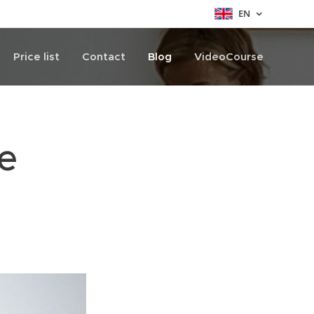
EN
Price list
Contact
Blog
VideoCourse
ře