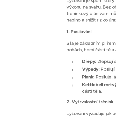
Lyžování je sport, kter
výkonu na svahu. Bez oh
tréninkový plán vám může
naplno a snížit riziko úra
1. Posilování
Síla je základním pilíře
nohách, horní části těla
Dřepy:
Zlepšují s
Výpady:
Posiluj
Plank:
Posiluje j
Kettlebell mrtvý
části těla.
2. Vytrvalostní trénink
Lyžování vyžaduje jak ae