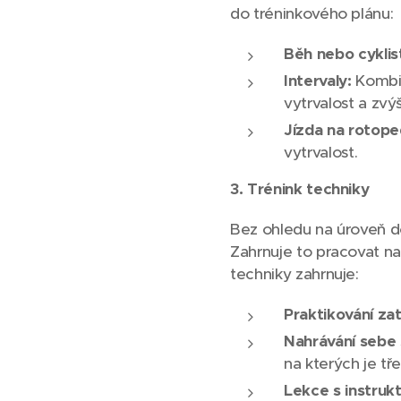
do tréninkového plánu:
Běh nebo cyklist
Intervaly:
Kombin
vytrvalost a zvý
Jízda na rotope
vytrvalost.
3. Trénink techniky
Bez ohledu na úroveň do
Zahrnuje to pracovat na 
techniky zahrnuje:
Praktikování zat
Nahrávání sebe
na kterých je tř
Lekce s instruk