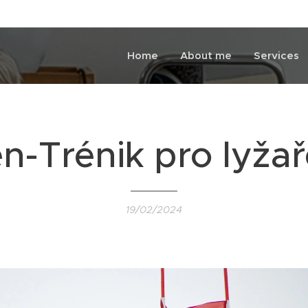
Home
About me
Services
n-Trénik pro lyža
19/02/2024