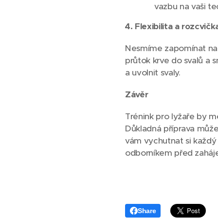
vazbu na vaši te
4. Flexibilita a rozcvičk
Nesmíme zapomínat na dů
průtok krve do svalů a s
a uvolnit svaly.
Závěr
Trénink pro lyžaře by měl
Důkladná příprava může n
vám vychutnat si každý
odborníkem před zaháj
Share