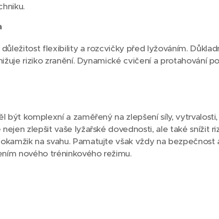
chniku.
a
ležitost flexibility a rozcvičky před lyžováním. Důklad
nižuje riziko zranění. Dynamické cvičení a protahování pom
 být komplexní a zaměřený na zlepšení síly, vytrvalosti, t
ejen zlepšit vaše lyžařské dovednosti, ale také snížit ri
 okamžik na svahu. Pamatujte však vždy na bezpečnost a
ením nového tréninkového režimu.