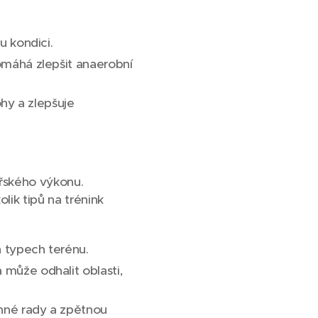
u kondici.
omáhá zlepšit anaerobní
ohy a zlepšuje
ařského výkonu.
lik tipů na trénink
 typech terénu.
 může odhalit oblasti,
nné rady a zpětnou