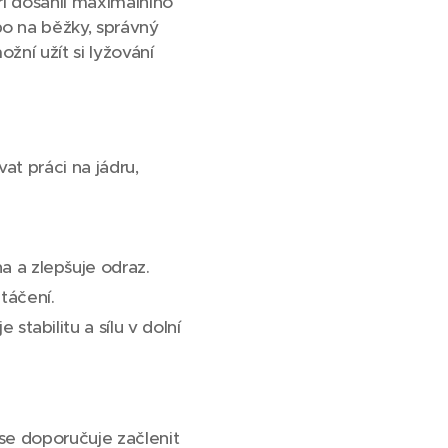
ři dosáhli maximálního
bo na běžky, správný
žní užít si lyžování
at práci na jádru,
a a zlepšuje odraz.
táčení.
stabilitu a sílu v dolní
 se doporučuje začlenit