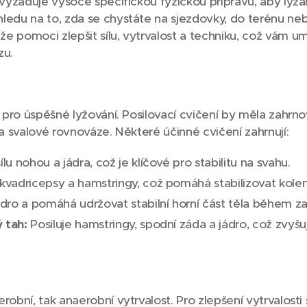
ý vyžaduje vysoce specifickou fyzickou přípravu, aby lyža
ledu na to, zda se chystáte na sjezdovky, do terénu ne
 pomoci zlepšit sílu, vytrvalost a techniku, což vám umo
zu.
m pro úspěšné lyžování. Posilovací cvičení by měla zahrnov
 a svalové rovnováze. Některé účinné cvičení zahrnují:
ílu nohou a jádra, což je klíčové pro stabilitu na svahu.
í kvadricepsy a hamstringy, což pomáhá stabilizovat kolen
ádro a pomáhá udržovat stabilní horní část těla během za
 tah:
Posiluje hamstringy, spodní záda a jádro, což zvyšuje 
robní, tak anaerobní vytrvalost. Pro zlepšení vytrvalosti