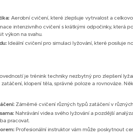
ika:
Aerobní cvičení, které zlepšuje vytrvalost a celkovo
ace intenzivního cvičení s krátkými odpočinky, která p
šit výkon na svahu.
du:
Ideální cvičení pro simulaci lyžování, které posiluje n
vedností je trénink techniky nezbytný pro zlepšení lyž
zatáčení, klopení těla, správné poloze a rovnováze. Něko
áčení:
Záměrné cvičení různých typů zatáčení v různých
 sama:
Nahrávání videa svého lyžování a pozdější analýza
eba pracovat.
torem:
Profesionální instruktor vám může poskytnout ce