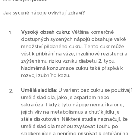
Jak sycené nápoje ovlivňují zdraví?
Vysoký obsah cukru
: Většina komerčně
dostupných sycených nápojů obsahuje velké
množství přidaného cukru. Tento cukr může
vést k přibírání na váze, inzulínové rezistenci a
zvýšenému riziku vzniku diabetu 2. typu.
Nadměrná konzumace cukru také přispívá k
rozvoji zubního kazu.
Umělá sladidla
: U variant bez cukru se používají
umělá sladidla, jako je aspartam nebo
sukralóza. I když tyto nápoje nemají kalorie,
jejich vliv na metabolismus a chuť k jídlu je
stále diskutován. Některé studie naznačují, že
umělá sladidla mohou zvyšovat touhu po
sladkém jídle a nepřímo přispívat k přibírání na