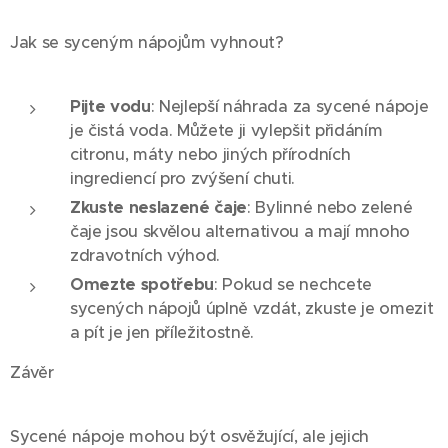
Jak se syceným nápojům vyhnout?
Pijte vodu
: Nejlepší náhrada za sycené nápoje
je čistá voda. Můžete ji vylepšit přidáním
citronu, máty nebo jiných přírodních
ingrediencí pro zvýšení chuti.
Zkuste neslazené čaje
: Bylinné nebo zelené
čaje jsou skvělou alternativou a mají mnoho
zdravotních výhod.
Omezte spotřebu
: Pokud se nechcete
sycených nápojů úplně vzdát, zkuste je omezit
a pít je jen příležitostně.
Závěr
Sycené nápoje mohou být osvěžující, ale jejich