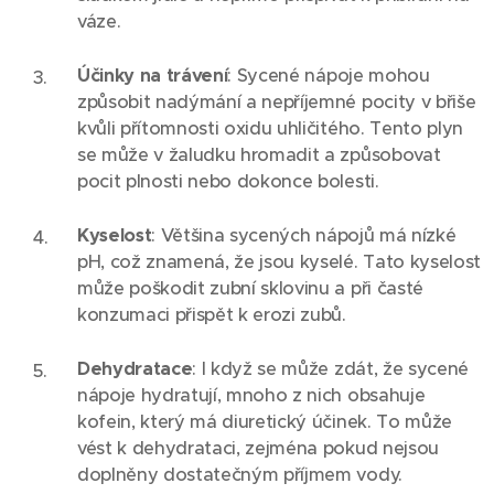
váze.
Účinky na trávení
: Sycené nápoje mohou
způsobit nadýmání a nepříjemné pocity v břiše
kvůli přítomnosti oxidu uhličitého. Tento plyn
se může v žaludku hromadit a způsobovat
pocit plnosti nebo dokonce bolesti.
Kyselost
: Většina sycených nápojů má nízké
pH, což znamená, že jsou kyselé. Tato kyselost
může poškodit zubní sklovinu a při časté
konzumaci přispět k erozi zubů.
Dehydratace
: I když se může zdát, že sycené
nápoje hydratují, mnoho z nich obsahuje
kofein, který má diuretický účinek. To může
vést k dehydrataci, zejména pokud nejsou
doplněny dostatečným příjmem vody.