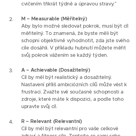
cvičením třikrát týdně a úpravou stravy."
M – Measurable (Měřitelný)
Aby bylo možné sledovat pokrok, musí být cíl
měřitelný. To znamená, že byste měli být
schopni objektivně vyhodnotit, zda jste svého
cíle dosáhli. V příkladu hubnutí můžete měřit
svůj pokrok vážením se každý týden.
A – Achievable (Dosažitelný)
Cíl by měl být realistický a dosažitelný.
Nastavení příliš ambiciózních cílů může vést k
frustraci. Zvažte své současné schopnosti a
zdroje, které máte k dispozici, a podle toho
upravte svůj cíl.
R – Relevant (Relevantní)
Cíl by měl být relevantní pro vaše celkové
zdraví a fitness cíle. Zeptejte se sami sebe,