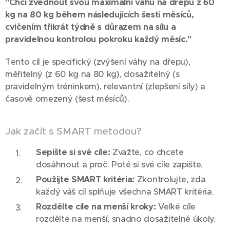
"Chci zvednout svou maximální váhu na dřepu z 60
kg na 80 kg během následujících šesti měsíců,
cvičením třikrát týdně s důrazem na sílu a
pravidelnou kontrolou pokroku každý měsíc."
Tento cíl je specifický (zvýšení váhy na dřepu),
měřitelný (z 60 kg na 80 kg), dosažitelný (s
pravidelným tréninkem), relevantní (zlepšení síly) a
časově omezený (šest měsíců).
Jak začít s SMART metodou?
Sepište si své cíle:
Zvažte, co chcete
dosáhnout a proč. Poté si své cíle zapište.
Použijte SMART kritéria:
Zkontrolujte, zda
každý váš cíl splňuje všechna SMART kritéria.
Rozdělte cíle na menší kroky:
Velké cíle
rozdělte na menší, snadno dosažitelné úkoly.