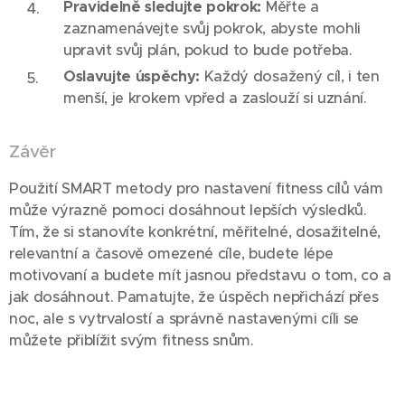
Pravidelně sledujte pokrok:
Měřte a
zaznamenávejte svůj pokrok, abyste mohli
upravit svůj plán, pokud to bude potřeba.
Oslavujte úspěchy:
Každý dosažený cíl, i ten
menší, je krokem vpřed a zaslouží si uznání.
Závěr
Použití SMART metody pro nastavení fitness cílů vám
může výrazně pomoci dosáhnout lepších výsledků.
Tím, že si stanovíte konkrétní, měřitelné, dosažitelné,
relevantní a časově omezené cíle, budete lépe
motivovaní a budete mít jasnou představu o tom, co a
jak dosáhnout. Pamatujte, že úspěch nepřichází přes
noc, ale s vytrvalostí a správně nastavenými cíli se
můžete přiblížit svým fitness snům.