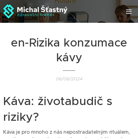
en-Rizika konzumace
kávy
06/06/2024
Káva: životabudič s
riziky?
Káva je pro mnoho z nás nepostradatelným rituálem,