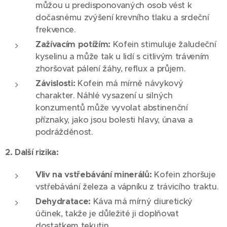
můžou u predisponovaných osob vést k
dočasnému zvýšení krevního tlaku a srdeční
frekvence.
Zažívacím potížím:
Kofein stimuluje žaludeční
kyselinu a může tak u lidí s citlivým trávením
zhoršovat pálení žáhy, reflux a průjem.
Závislosti:
Kofein má mírně návykový
charakter. Náhlé vysazení u silných
konzumentů může vyvolat abstinenční
příznaky, jako jsou bolesti hlavy, únava a
podrážděnost.
2. Další rizika:
Vliv na vstřebávání minerálů:
Kofein zhoršuje
vstřebávání železa a vápníku z trávicího traktu.
Dehydratace:
Káva má mírný diuretický
účinek, takže je důležité ji doplňovat
dostatkem tekutin.