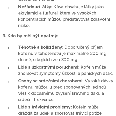
Nežádoucí látky:
Káva obsahuje látky jako
akrylamid a furfural, které ve vysokých
koncentracích můžou představovat zdravotní
riziko.
3. Kdo by měl být opatrný:
Těhotné a kojící ženy:
Doporučený příjem
kofeinu v těhotenství je maximálně 200 mg
denně, u kojících žen 300 mg.
Lidé s úzkostnými poruchami:
Kofein může
zhoršovat symptomy úzkosti a panických atak.
Osoby se srdečními chorobami:
Vysoké dávky
kofeinu můžou u predisponovaných jedinců
vést k dočasnému zvýšení krevního tlaku a
srdeční frekvence.
Lidé s trávicími problémy:
Kofein může
dráždit žaludek a zhoršovat trávicí potíže.