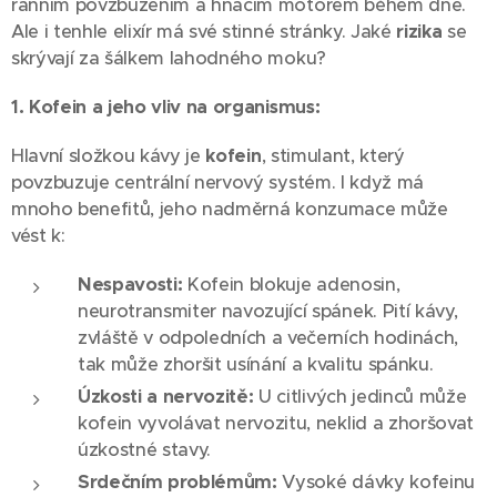
ranním povzbuzením a hnacím motorem během dne.
Ale i tenhle elixír má své stinné stránky. Jaké
rizika
se
skrývají za šálkem lahodného moku?
1. Kofein a jeho vliv na organismus:
Hlavní složkou kávy je
kofein
, stimulant, který
povzbuzuje centrální nervový systém. I když má
mnoho benefitů, jeho nadměrná konzumace může
vést k:
Nespavosti:
Kofein blokuje adenosin,
neurotransmiter navozující spánek. Pití kávy,
zvláště v odpoledních a večerních hodinách,
tak může zhoršit usínání a kvalitu spánku.
Úzkosti a nervozitě:
U citlivých jedinců může
kofein vyvolávat nervozitu, neklid a zhoršovat
úzkostné stavy.
Srdečním problémům:
Vysoké dávky kofeinu