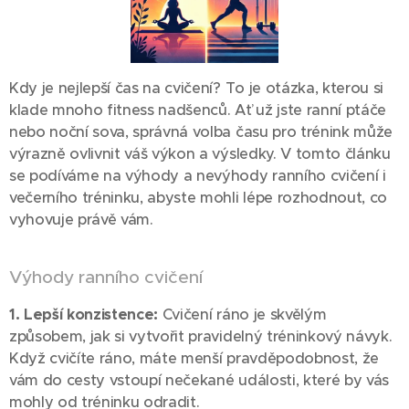
Kdy je nejlepší čas na cvičení? To je otázka, kterou si
klade mnoho fitness nadšenců. Ať už jste ranní ptáče
nebo noční sova, správná volba času pro trénink může
výrazně ovlivnit váš výkon a výsledky. V tomto článku
se podíváme na výhody a nevýhody ranního cvičení i
večerního tréninku, abyste mohli lépe rozhodnout, co
vyhovuje právě vám.
Výhody ranního cvičení
1. Lepší konzistence:
Cvičení ráno je skvělým
způsobem, jak si vytvořit pravidelný tréninkový návyk.
Když cvičíte ráno, máte menší pravděpodobnost, že
vám do cesty vstoupí nečekané události, které by vás
mohly od tréninku odradit.