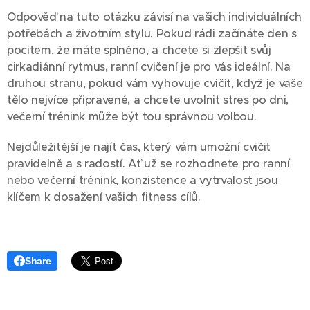
Odpověď na tuto otázku závisí na vašich individuálních
potřebách a životním stylu. Pokud rádi začínáte den s
pocitem, že máte splněno, a chcete si zlepšit svůj
cirkadiánní rytmus, ranní cvičení je pro vás ideální. Na
druhou stranu, pokud vám vyhovuje cvičit, když je vaše
tělo nejvíce připravené, a chcete uvolnit stres po dni,
večerní trénink může být tou správnou volbou.
Nejdůležitější je najít čas, který vám umožní cvičit
pravidelně a s radostí. Ať už se rozhodnete pro ranní
nebo večerní trénink, konzistence a vytrvalost jsou
klíčem k dosažení vašich fitness cílů.
Share