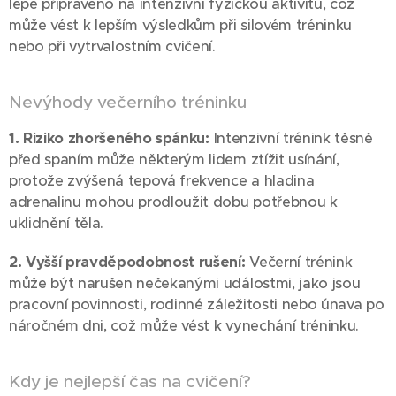
lépe připraveno na intenzivní fyzickou aktivitu, což
může vést k lepším výsledkům při silovém tréninku
nebo při vytrvalostním cvičení.
Nevýhody večerního tréninku
1. Riziko zhoršeného spánku:
Intenzivní trénink těsně
před spaním může některým lidem ztížit usínání,
protože zvýšená tepová frekvence a hladina
adrenalinu mohou prodloužit dobu potřebnou k
uklidnění těla.
2. Vyšší pravděpodobnost rušení:
Večerní trénink
může být narušen nečekanými událostmi, jako jsou
pracovní povinnosti, rodinné záležitosti nebo únava po
náročném dni, což může vést k vynechání tréninku.
Kdy je nejlepší čas na cvičení?