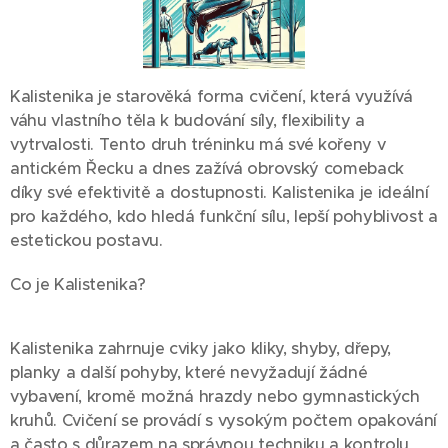
Kalistenika je starověká forma cvičení, která využívá
váhu vlastního těla k budování síly, flexibility a
vytrvalosti. Tento druh tréninku má své kořeny v
antickém Řecku a dnes zažívá obrovský comeback
díky své efektivitě a dostupnosti. Kalistenika je ideální
pro každého, kdo hledá funkční sílu, lepší pohyblivost a
estetickou postavu.
Co je Kalistenika?
Kalistenika zahrnuje cviky jako kliky, shyby, dřepy,
planky a další pohyby, které nevyžadují žádné
vybavení, kromě možná hrazdy nebo gymnastických
kruhů. Cvičení se provádí s vysokým počtem opakování
a často s důrazem na správnou techniku a kontrolu