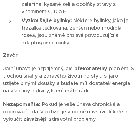
zelenina, kysané zelí a doplňky stravy s
vitamínem C, D a E.
Vyzkoušejte bylinky:
Některé bylinky, jako je
třezalka tečkovaná, ženšen nebo rhodiola
rosea, jsou známé pro své povzbuzující a
adaptogonní účinky.
Závěr:
Jarní únava je nepříjemný, ale
překonatelný
problém. S
trochou snahy a zdravého životního stylu si jaro
užijete plnými doušky a budete mít dostatek energie
na všechny aktivity, které máte rádi.
Nezapomeňte:
Pokud je vaše únava chronická a
doprovází ji další potíže, je vhodné navštívit lékaře a
vyloučit závažnější zdravotní problémy.