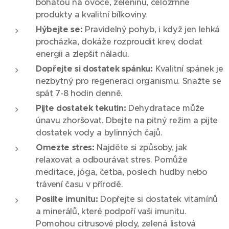
bohatou na ovoce, zeleninu, celozrnné
produkty a kvalitní bílkoviny.
Hýbejte se:
Pravidelný pohyb, i když jen lehká
procházka, dokáže rozproudit krev, dodat
energii a zlepšit náladu.
Dopřejte si dostatek spánku:
Kvalitní spánek je
nezbytný pro regeneraci organismu. Snažte se
spát 7-8 hodin denně.
Pijte dostatek tekutin:
Dehydratace může
únavu zhoršovat. Dbejte na pitný režim a pijte
dostatek vody a bylinných čajů.
Omezte stres:
Najděte si způsoby, jak
relaxovat a odbourávat stres. Pomůže
meditace, jóga, četba, poslech hudby nebo
trávení času v přírodě.
Posilte imunitu:
Dopřejte si dostatek vitamínů
a minerálů, které podpoří vaši imunitu.
Pomohou citrusové plody, zelená listová