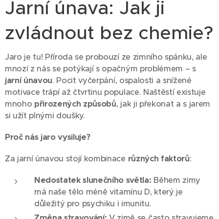
Jarní únava: Jak ji
zvládnout bez chemie?
Jaro je tu! Příroda se probouzí ze zimního spánku, ale
mnozí z nás se potýkají s opačným problémem – s
jarní únavou
. Pocit vyčerpání, ospalosti a snížené
motivace trápí až čtvrtinu populace. Naštěstí existuje
mnoho
přirozených způsobů
, jak ji překonat a s jarem
si užít plnými doušky.
Proč nás jaro vysiluje?
Za jarní únavou stojí kombinace
různých faktorů
:
Nedostatek slunečního světla:
Během zimy
má naše tělo méně vitamínu D, který je
důležitý pro psychiku i imunitu.
Změna stravování:
V zimě se často stravujeme