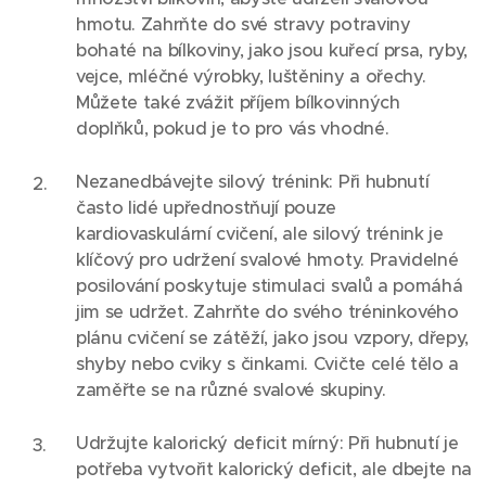
hmotu. Zahrňte do své stravy potraviny
bohaté na bílkoviny, jako jsou kuřecí prsa, ryby,
vejce, mléčné výrobky, luštěniny a ořechy.
Můžete také zvážit příjem bílkovinných
doplňků, pokud je to pro vás vhodné.
Nezanedbávejte silový trénink: Při hubnutí
často lidé upřednostňují pouze
kardiovaskulární cvičení, ale silový trénink je
klíčový pro udržení svalové hmoty. Pravidelné
posilování poskytuje stimulaci svalů a pomáhá
jim se udržet. Zahrňte do svého tréninkového
plánu cvičení se zátěží, jako jsou vzpory, dřepy,
shyby nebo cviky s činkami. Cvičte celé tělo a
zaměřte se na různé svalové skupiny.
Udržujte kalorický deficit mírný: Při hubnutí je
potřeba vytvořit kalorický deficit, ale dbejte na