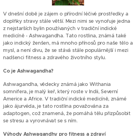
V dnešní době je zájem o přírodní léčivé prostředky a
doplňky stravy stále větší. Mezi nimi se vynořuje jedna
z nejstarších bylin používaných v tradiční indické
medicíně - Ashwagandha. Tato rostlina, známá také
jako indický ženšen, má mnoho přínosů pro naše tělo a
mysl, a není divu, že se stává stále populárnější i mezi
nadšenci fitness a zdravého životního stylu.
Co je Ashwagandha?
Ashwagandha, vědecky známá jako Withania
somnifera, je malý keř, který roste v Indii, Severní
Americe a Africe. V tradiční indické medicíně, známé
jako ájurvéda, je tato rostlina považována za
adaptogen, což znamená, že pomáhá tělu přizpůsobit
se stresu a vyrovnávat se s ním.
Výhody Ashwagandhy pro fitness a zdraví