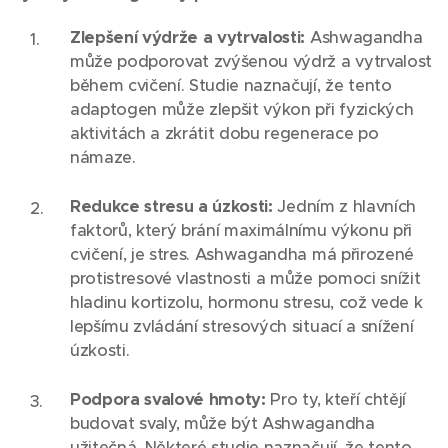
Zlepšení výdrže a vytrvalosti:
Ashwagandha
může podporovat zvýšenou výdrž a vytrvalost
během cvičení. Studie naznačují, že tento
adaptogen může zlepšit výkon při fyzických
aktivitách a zkrátit dobu regenerace po
námaze.
Redukce stresu a úzkosti:
Jedním z hlavních
faktorů, který brání maximálnímu výkonu při
cvičení, je stres. Ashwagandha má přirozené
protistresové vlastnosti a může pomoci snížit
hladinu kortizolu, hormonu stresu, což vede k
lepšímu zvládání stresových situací a snížení
úzkosti.
Podpora svalové hmoty:
Pro ty, kteří chtějí
budovat svaly, může být Ashwagandha
užitečná. Některé studie naznačují, že tento